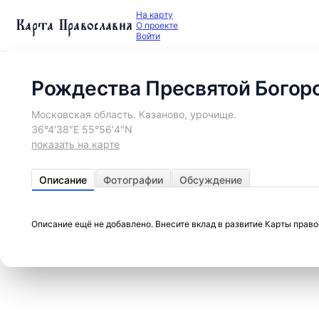
На карту
Карта Православия
О проекте
Войти
Рождества Пресвятой Богор
Московская область. Казаново, урочище.
36°4′38″E 55°56′4″N
показать на карте
Описание
Фотографии
Обсуждение
Описание ещё не добавлено. Внесите вклад в развитие Карты прав