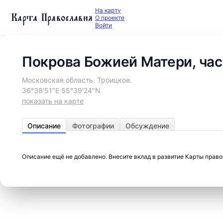
На карту
Карта Православия
О проекте
Войти
Покрова Божией Матери, ча
Московская область. Троицкое.
36°38′51″E 55°39′24″N
показать на карте
Описание
Фотографии
Обсуждение
Описание ещё не добавлено. Внесите вклад в развитие Карты прав