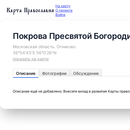
На карту
Карта Православия
О проекте
Войти
Покрова Пресвятой Богород
Московская область. Огниково.
36°54′43″E 56°0′26″N
показать на карте
Описание
Фотографии
Обсуждение
Описание ещё не добавлено. Внесите вклад в развитие Карты прав