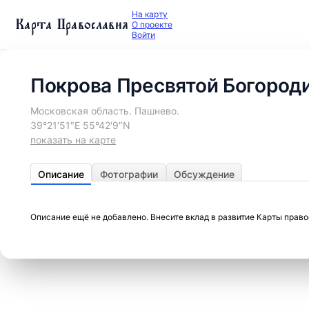
На карту
Карта Православия
О проекте
Войти
Покрова Пресвятой Богород
Московская область. Пашнево.
39°21′51″E 55°42′9″N
показать на карте
Описание
Фотографии
Обсуждение
Описание ещё не добавлено. Внесите вклад в развитие Карты прав