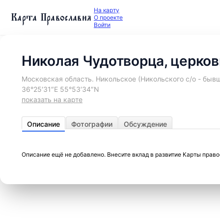
На карту
Карта Православия
О проекте
Войти
Николая Чудотворца, церков
Московская область. Никольское (Никольского с/о - бывш
36°25′31″E 55°53′34″N
показать на карте
Описание
Фотографии
Обсуждение
Описание ещё не добавлено. Внесите вклад в развитие Карты прав