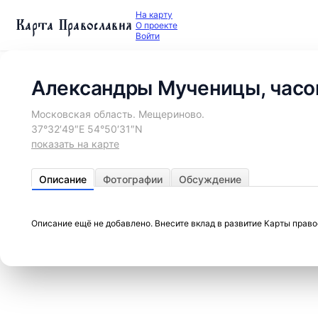
На карту
Карта Православия
О проекте
Войти
Александры Мученицы, часо
Московская область. Мещериново.
37°32′49″E 54°50′31″N
показать на карте
Описание
Фотографии
Обсуждение
Описание ещё не добавлено. Внесите вклад в развитие Карты прав