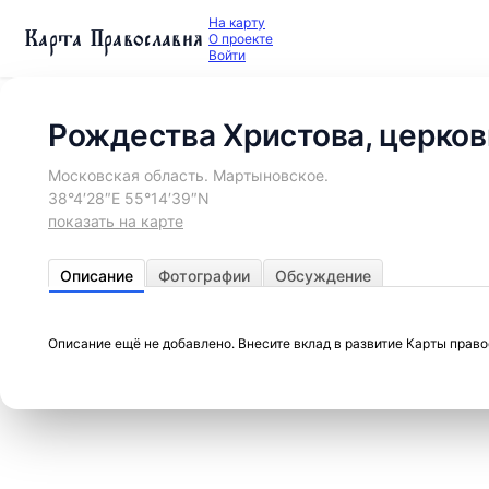
На карту
Карта Православия
О проекте
Войти
Рождества Христова, церков
Московская область. Мартыновское.
38°4′28″E 55°14′39″N
показать на карте
Описание
Фотографии
Обсуждение
Описание ещё не добавлено. Внесите вклад в развитие Карты прав