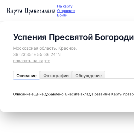
На карту
Карта Православия
О проекте
Войти
Успения Пресвятой Богороди
Московская область. Красное.
39°23′35″E 55°36′24″N
показать на карте
Описание
Фотографии
Обсуждение
Описание ещё не добавлено. Внесите вклад в развитие Карты прав