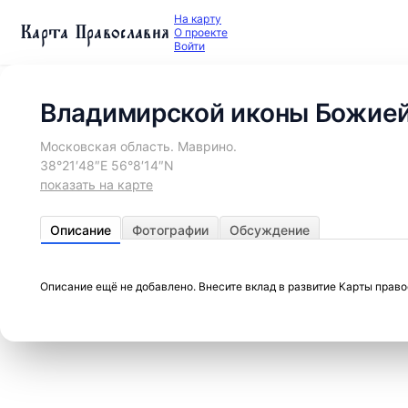
На карту
Карта Православия
О проекте
Войти
Владимирской иконы Божией
Московская область. Маврино.
38°21′48″E 56°8′14″N
показать на карте
Описание
Фотографии
Обсуждение
Описание ещё не добавлено. Внесите вклад в развитие Карты прав