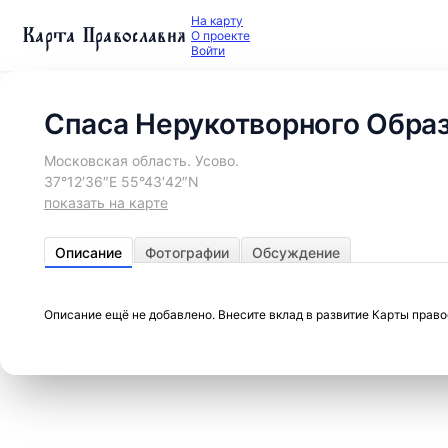
На карту
Карта Православия
О проекте
Войти
Спаса Нерукотворного Образ
Московская область. Усово.
37°12′36″E 55°43′42″N
показать на карте
Описание
Фотографии
Обсуждение
Описание ещё не добавлено. Внесите вклад в развитие Карты прав