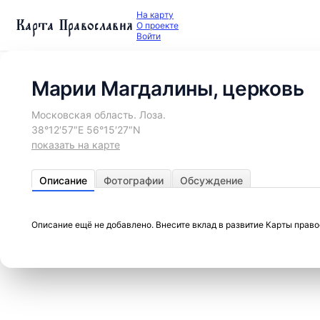
На карту
Карта Православия
О проекте
Войти
Марии Магдалины, церковь
Московская область. Лоза.
38°12′57″E 56°15′27″N
показать на карте
Описание
Фотографии
Обсуждение
Описание ещё не добавлено. Внесите вклад в развитие Карты прав