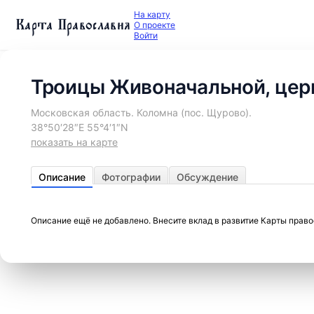
На карту
Карта Православия
О проекте
Войти
Троицы Живоначальной, цер
Московская область. Коломна (пос. Щурово).
38°50′28″E 55°4′1″N
показать на карте
Описание
Фотографии
Обсуждение
Описание ещё не добавлено. Внесите вклад в развитие Карты прав