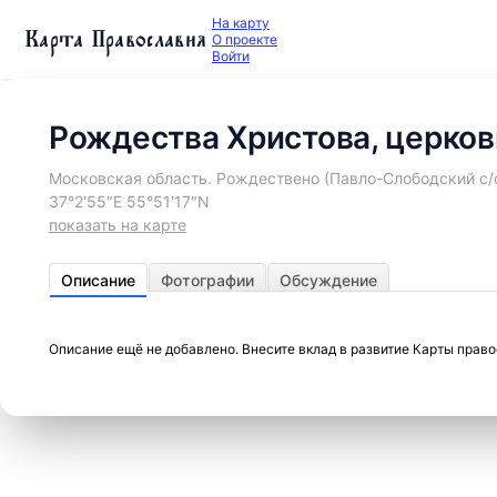
На карту
Карта Православия
О проекте
Войти
Рождества Христова, церков
Московская область. Рождествено (Павло-Слободский с/о
37°2′55″E 55°51′17″N
показать на карте
Описание
Фотографии
Обсуждение
Описание ещё не добавлено. Внесите вклад в развитие Карты прав