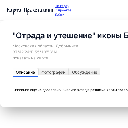
На карту
Карта Православия
О проекте
Войти
"Отрада и утешение" иконы 
Московская область. Добрыниха.
37°42′24″E 55°10′53″N
показать на карте
Описание
Фотографии
Обсуждение
Описание ещё не добавлено. Внесите вклад в развитие Карты прав