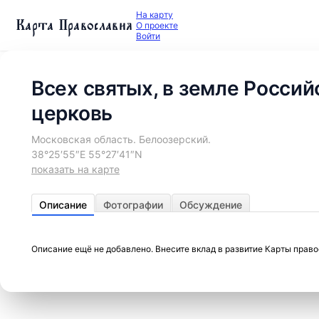
На карту
Карта Православия
О проекте
Войти
Всех святых, в земле Росси
церковь
Московская область. Белоозерский.
38°25′55″E 55°27′41″N
показать на карте
Описание
Фотографии
Обсуждение
Описание ещё не добавлено. Внесите вклад в развитие Карты прав