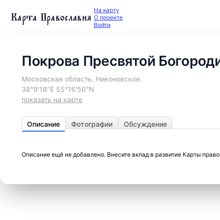
На карту
Карта Православия
О проекте
Войти
Покрова Пресвятой Богород
Московская область. Никоновское.
38°9′18″E 55°16′50″N
показать на карте
Описание
Фотографии
Обсуждение
Описание ещё не добавлено. Внесите вклад в развитие Карты прав