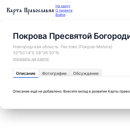
На карту
Карта Православия
О проекте
Войти
Покрова Пресвятой Богород
Новгородская область. Пестово (Покров-Молога).
35°50′14″E 58°36′30″N
показать на карте
Описание
Фотографии
Обсуждение
Описание ещё не добавлено. Внесите вклад в развитие Карты прав