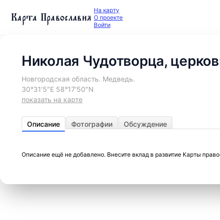
На карту
Карта Православия
О проекте
Войти
Николая Чудотворца, церков
Новгородская область. Медведь.
30°31′5″E 58°17′50″N
показать на карте
Описание
Фотографии
Обсуждение
Описание ещё не добавлено. Внесите вклад в развитие Карты прав