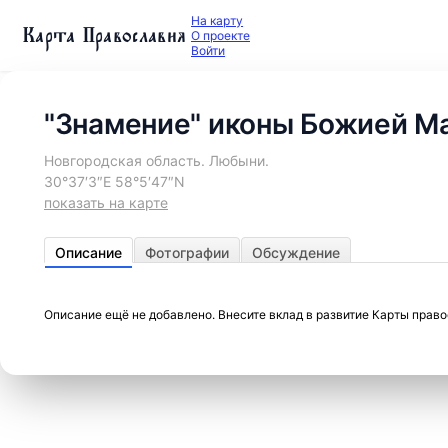
На карту
Карта Православия
О проекте
Войти
"Знамение" иконы Божией Ма
Новгородская область. Любыни.
30°37′3″E 58°5′47″N
показать на карте
Описание
Фотографии
Обсуждение
Описание ещё не добавлено. Внесите вклад в развитие Карты прав