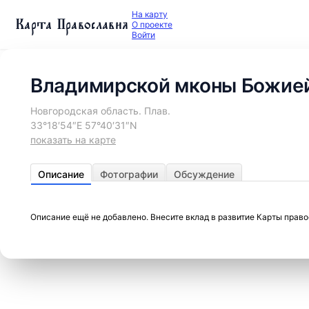
На карту
Карта Православия
О проекте
Войти
Владимирской мконы Божией
Новгородская область. Плав.
33°18′54″E 57°40′31″N
показать на карте
Описание
Фотографии
Обсуждение
Описание ещё не добавлено. Внесите вклад в развитие Карты прав