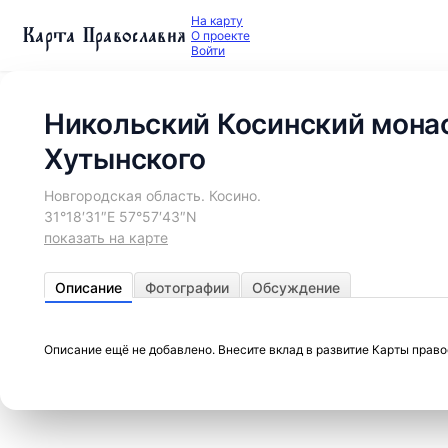
На карту
Карта Православия
О проекте
Войти
Никольский Косинский мона
Хутынского
Новгородская область. Косино.
31°18′31″E 57°57′43″N
показать на карте
Описание
Фотографии
Обсуждение
Описание ещё не добавлено. Внесите вклад в развитие Карты прав