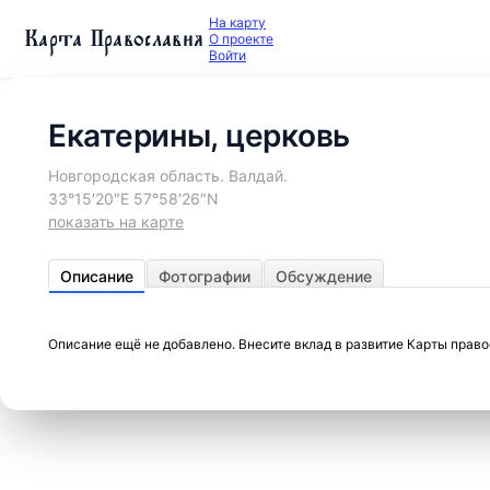
На карту
Карта Православия
О проекте
Войти
Екатерины, церковь
Новгородская область. Валдай.
33°15′20″E 57°58′26″N
показать на карте
Описание
Фотографии
Обсуждение
Описание ещё не добавлено. Внесите вклад в развитие Карты прав