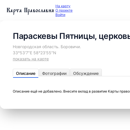
На карту
Карта Православия
О проекте
Войти
Параскевы Пятницы, церков
Новгородская область. Боровичи.
33°53′7″E 58°23′55″N
показать на карте
Описание
Фотографии
Обсуждение
Описание ещё не добавлено. Внесите вклад в развитие Карты прав