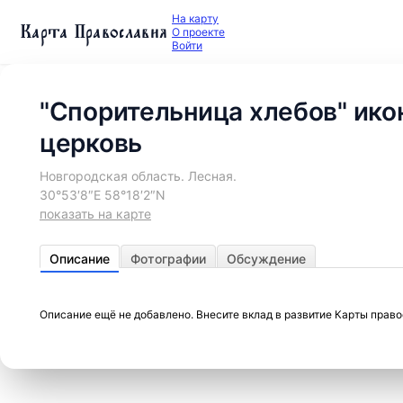
На карту
Карта Православия
О проекте
Войти
"Спорительница хлебов" ико
церковь
Новгородская область. Лесная.
30°53′8″E 58°18′2″N
показать на карте
Описание
Фотографии
Обсуждение
Описание ещё не добавлено. Внесите вклад в развитие Карты прав