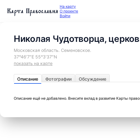
На карту
Карта Православия
О проекте
Войти
Николая Чудотворца, церков
Московская область. Семеновское.
37°46′7″E 55°3′37″N
показать на карте
Описание
Фотографии
Обсуждение
Описание ещё не добавлено. Внесите вклад в развитие Карты прав