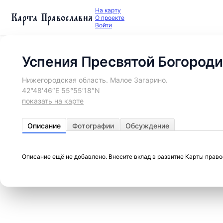
На карту
Карта Православия
О проекте
Войти
Успения Пресвятой Богороди
Нижегородская область. Малое Загарино.
42°48′46″E 55°55′18″N
показать на карте
Описание
Фотографии
Обсуждение
Описание ещё не добавлено. Внесите вклад в развитие Карты прав