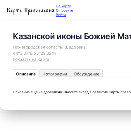
На карту
Карта Православия
О проекте
Войти
Казанской иконы Божией Мат
Нижегородская область. Щедровка.
44°3′37″E 55°29′32″N
показать на карте
Описание
Фотографии
Обсуждение
Описание ещё не добавлено. Внесите вклад в развитие Карты прав