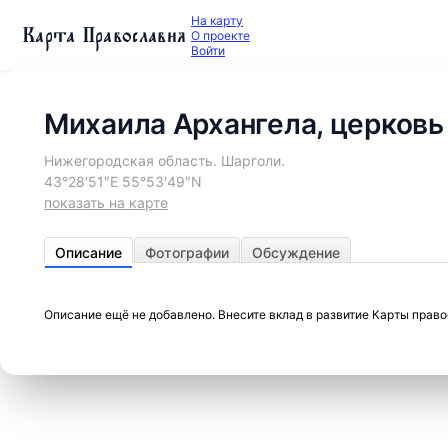
На карту
Карта Православия
О проекте
Войти
Михаила Архангела, церковь
Нижегородская область. Шарголи.
43°28′51″E 55°53′49″N
показать на карте
Описание
Фотографии
Обсуждение
Описание ещё не добавлено. Внесите вклад в развитие Карты прав