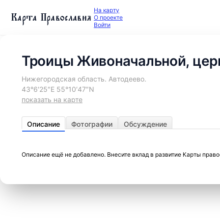
На карту
Карта Православия
О проекте
Войти
Троицы Живоначальной, цер
Нижегородская область. Автодеево.
43°6′25″E 55°10′47″N
показать на карте
Описание
Фотографии
Обсуждение
Описание ещё не добавлено. Внесите вклад в развитие Карты прав