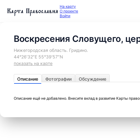
На карту
Карта Православия
О проекте
Войти
Воскресения Словущего, це
Нижегородская область. Гридино.
44°26′32″E 55°39′57″N
показать на карте
Описание
Фотографии
Обсуждение
Описание ещё не добавлено. Внесите вклад в развитие Карты прав