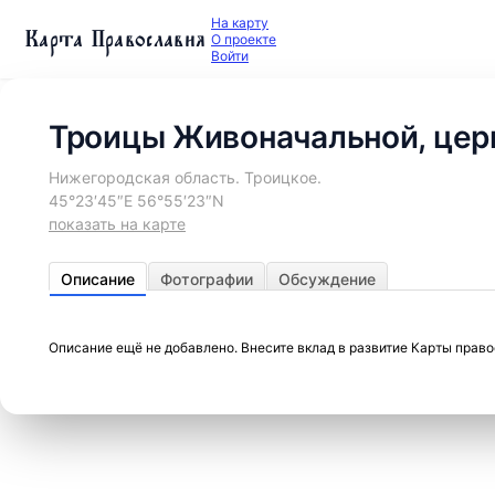
На карту
Карта Православия
О проекте
Войти
Троицы Живоначальной, цер
Нижегородская область. Троицкое.
45°23′45″E 56°55′23″N
показать на карте
Описание
Фотографии
Обсуждение
Описание ещё не добавлено. Внесите вклад в развитие Карты прав