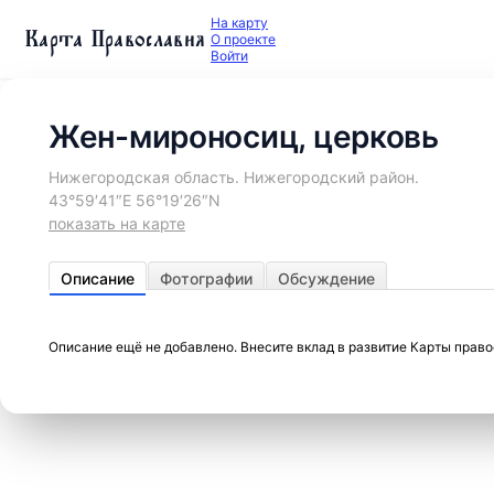
На карту
Карта Православия
О проекте
Войти
Жен-мироносиц, церковь
Нижегородская область. Нижегородский район.
43°59′41″E 56°19′26″N
показать на карте
Описание
Фотографии
Обсуждение
Описание ещё не добавлено. Внесите вклад в развитие Карты прав