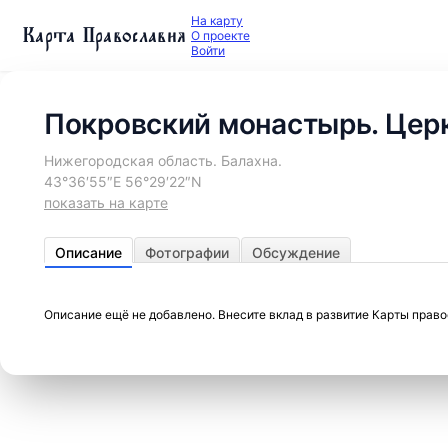
На карту
Карта Православия
О проекте
Войти
Покровский монастырь. Цер
Нижегородская область. Балахна.
43°36′55″E 56°29′22″N
показать на карте
Описание
Фотографии
Обсуждение
Описание ещё не добавлено. Внесите вклад в развитие Карты прав