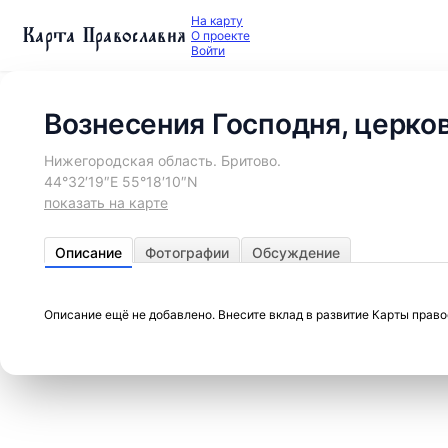
На карту
Карта Православия
О проекте
Войти
Вознесения Господня, церко
Нижегородская область. Бритово.
44°32′19″E 55°18′10″N
показать на карте
Описание
Фотографии
Обсуждение
Описание ещё не добавлено. Внесите вклад в развитие Карты прав