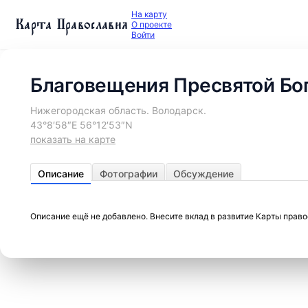
На карту
Карта Православия
О проекте
Войти
Благовещения Пресвятой Бо
Нижегородская область. Володарск.
43°8′58″E 56°12′53″N
показать на карте
Описание
Фотографии
Обсуждение
Описание ещё не добавлено. Внесите вклад в развитие Карты прав