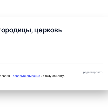
городицы, церковь
редактировать
ославия -
добавьте описание
к этому объекту.