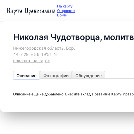
На карту
Карта Православия
О проекте
Войти
Николая Чудотворца, молит
Нижегородская область. Бор.
44°7′29″E 56°19′51″N
показать на карте
Описание
Фотографии
Обсуждение
Описание ещё не добавлено. Внесите вклад в развитие Карты прав