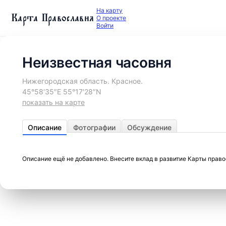
На карту
Карта Православия
О проекте
Войти
Неизвестная часовня
Нижегородская область. Красное.
45°58′35″E 55°17′28″N
показать на карте
Описание
Фотографии
Обсуждение
Описание ещё не добавлено. Внесите вклад в развитие Карты прав