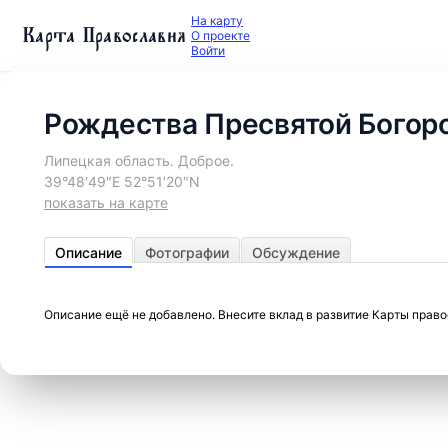
На карту
Карта Православия
О проекте
Войти
Рождества Пресвятой Богор
Липецкая область. Доброе.
39°48′49″E 52°51′20″N
показать на карте
Описание
Фотографии
Обсуждение
Описание ещё не добавлено. Внесите вклад в развитие Карты прав