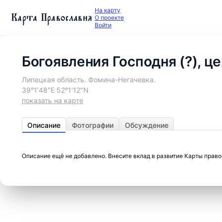
На карту
Карта Православия
О проекте
Войти
Богоявления Господня (?), ц
Липецкая область. Фомина-Негачевка.
39°1′48″E 52°1′12″N
показать на карте
Описание
Фотографии
Обсуждение
Описание ещё не добавлено. Внесите вклад в развитие Карты прав