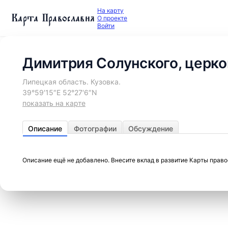
На карту
Карта Православия
О проекте
Войти
Димитрия Солунского, церко
Липецкая область. Кузовка.
39°59′15″E 52°27′6″N
показать на карте
Описание
Фотографии
Обсуждение
Описание ещё не добавлено. Внесите вклад в развитие Карты прав