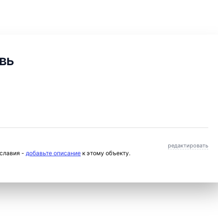
вь
редактировать
ославия -
добавьте описание
к этому объекту.