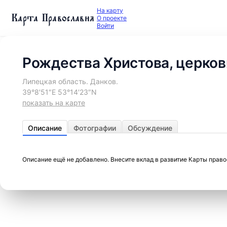
На карту
Карта Православия
О проекте
Войти
Рождества Христова, церков
Липецкая область. Данков.
39°8′51″E 53°14′23″N
показать на карте
Описание
Фотографии
Обсуждение
Описание ещё не добавлено. Внесите вклад в развитие Карты прав