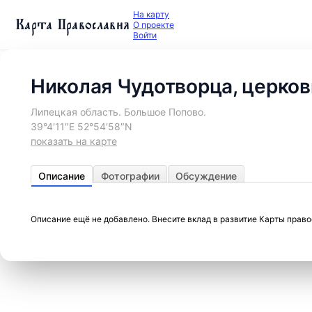
На карту
Карта Православия
О проекте
Войти
Николая Чудотворца, церков
Липецкая область. Большое Попово.
39°4′11″E 52°54′58″N
показать на карте
Описание
Фотографии
Обсуждение
Описание ещё не добавлено. Внесите вклад в развитие Карты прав