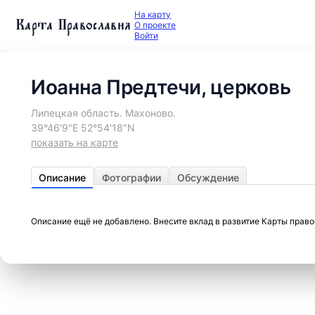
На карту
Карта Православия
О проекте
Войти
Иоанна Предтечи, церковь
Липецкая область. Махоново.
39°46′9″E 52°54′18″N
показать на карте
Описание
Фотографии
Обсуждение
Описание ещё не добавлено. Внесите вклад в развитие Карты прав