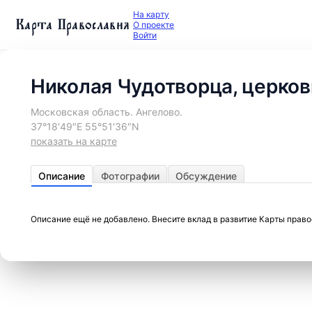
На карту
Карта Православия
О проекте
Войти
Николая Чудотворца, церков
Московская область. Ангелово.
37°18′49″E 55°51′36″N
показать на карте
Описание
Фотографии
Обсуждение
Описание ещё не добавлено. Внесите вклад в развитие Карты прав