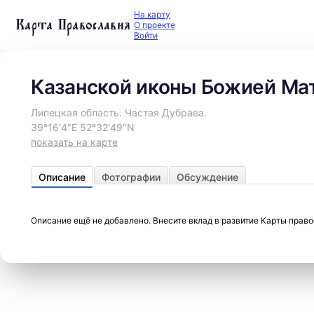
На карту
Карта Православия
О проекте
Войти
Казанской иконы Божией Мат
Липецкая область. Частая Дубрава.
39°16′4″E 52°32′49″N
показать на карте
Описание
Фотографии
Обсуждение
Описание ещё не добавлено. Внесите вклад в развитие Карты прав