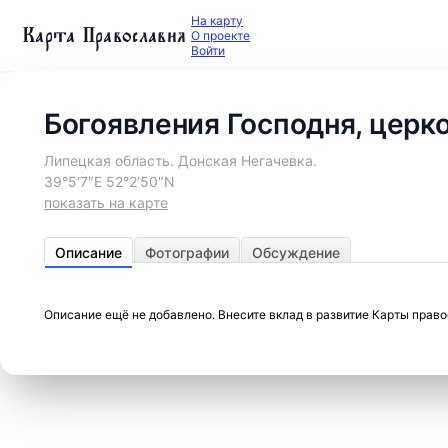
На карту
Карта Православия
О проекте
Войти
Богоявления Господня, церк
Липецкая область. Донская Негачевка.
39°5′7″E 52°2′50″N
показать на карте
Описание
Фотографии
Обсуждение
Описание ещё не добавлено. Внесите вклад в развитие Карты прав