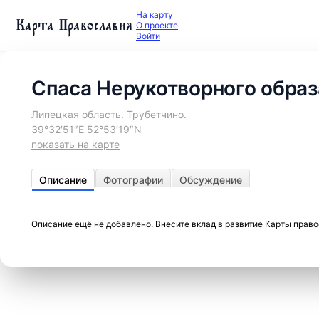
На карту
Карта Православия
О проекте
Войти
Спаса Нерукотворного образ
Липецкая область. Трубетчино.
39°32′51″E 52°53′19″N
показать на карте
Описание
Фотографии
Обсуждение
Описание ещё не добавлено. Внесите вклад в развитие Карты прав