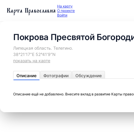
На карту
Карта Православия
О проекте
Войти
Покрова Пресвятой Богород
Липецкая область. Телегино.
38°21′17″E 52°41′9″N
показать на карте
Описание
Фотографии
Обсуждение
Описание ещё не добавлено. Внесите вклад в развитие Карты прав