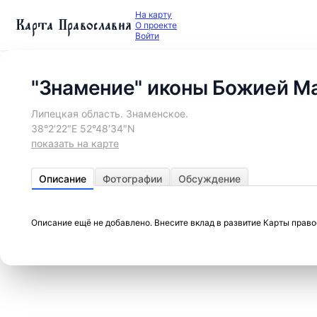
На карту
Карта Православия
О проекте
Войти
"Знамение" иконы Божией Ма
Липецкая область. Знаменское.
38°2′22″E 52°48′34″N
показать на карте
Описание
Фотографии
Обсуждение
Описание ещё не добавлено. Внесите вклад в развитие Карты прав