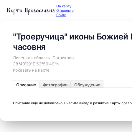
На карту
Карта Православия
О проекте
Войти
"Троеручица" иконы Божией 
часовня
Липецкая область. Сотниково.
38°40′29″E 52°59′49″N
показать на карте
Описание
Фотографии
Обсуждение
Описание ещё не добавлено. Внесите вклад в развитие Карты прав